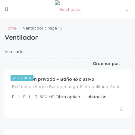
Home
Ventilador
(Page 1)
Ventilador
Ventilador
$
580.000
/No Disponible
Ordenar por:
Habitación privada + Baño exclusivo
VERIFICADO
Perímetro Urbano Bucaramanga, Metropolitana, Santander, RAP Gran Santander, Colombia
1
1
500 MB Fibra óptica
Habitación
$
1.100.000
/DISPONIBLE