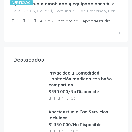
VERIFICADO
Apartaestudio amoblado y equipado para tu comodidad
LA 21, 24-05, Calle 21, Comuna 3 - San Francisco, Perímetro Urbano Bucaramanga, Bucaramanga, Metropolitana, Santander, RAP Gran Santander, 680002, Colombia
1
1
500 MB Fibra optica
Apartaestudio
Destacados
Privacidad y Comodidad:
Habitación mediana con baño
compartido
$590.000/No Disponible
1
1
26
Apartaestudio Con Servicios
Incluidos
$1.350.000/No Disponible
1
1
500