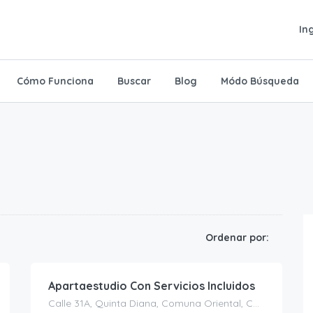
In
Cómo Funciona
Buscar
Blog
Módo Búsqueda
1.350.000
$
Ordenar por:
/No Disponible
Apartaestudio Con Servicios Incluidos
Calle 31A, Quinta Diana, Comuna Oriental, Comuna 13 - Oriental, Perímetro Urbano Bucaramanga, Metropolitana, Santander, RAP Gran Santander, 680002, Colombia