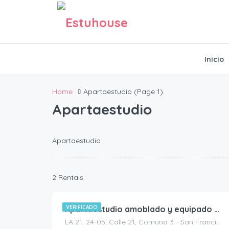
Inicio
Home
Apartaestudio
(Page 1)
Apartaestudio
Apartaestudio
1.100.000
$
2 Rentals
/DISPONIBLE
VERIFICADO
Apartaestudio amoblado y equipado para tu comodidad
LA 21, 24-05, Calle 21, Comuna 3 - San Francisco, Perímetro Urbano Bucaramanga, Bucaramanga, Metropolitana, Santander, RAP Gran Santander, 680002, Colombia