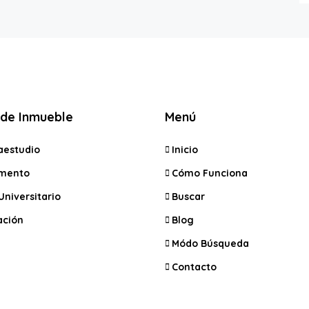
 de Inmueble
Menú
aestudio
Inicio
mento
Cómo Funciona
Universitario
Buscar
ación
Blog
Módo Búsqueda
Contacto