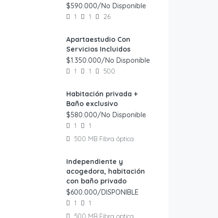
$590.000/No Disponible
1
1
26
Apartaestudio Con
Servicios Incluidos
$1.350.000/No Disponible
1
1
500
Habitación privada +
VERIFICADO
Baño exclusivo
$580.000/No Disponible
1
1
500 MB Fibra óptica
Independiente y
acogedora, habitación
con baño privado
$600.000/DISPONIBLE
1
1
500 MB Fibra optica